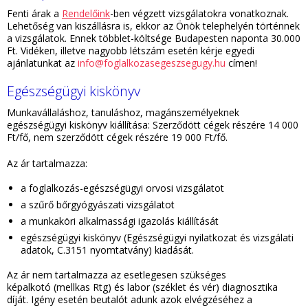
Fenti árak a
Rendelőink
-ben végzett vizsgálatokra vonatkoznak.
Lehetőség van kiszállásra is, ekkor az Önök telephelyén történnek
a vizsgálatok. Ennek többlet-költsége Budapesten naponta 30.000
Ft. Vidéken, illetve nagyobb létszám esetén kérje egyedi
ajánlatunkat az
info@foglalkozasegeszsegugy.hu
címen!
Egészségügyi kiskönyv
Munkavállaláshoz, tanuláshoz, magánszemélyeknek
egészségügyi kiskönyv kiállítása: Szerződött cégek részére 14 000
Ft/fő, nem szerződött cégek részére 19 000 Ft/fő.
Az ár tartalmazza:
a foglalkozás-egészségügyi orvosi vizsgálatot
a szűrő bőrgyógyászati vizsgálatot
a munkaköri alkalmassági igazolás kiállítását
egészségügyi kiskönyv (Egészségügyi nyilatkozat és vizsgálati
adatok, C.3151 nyomtatvány) kiadását.
Az ár nem tartalmazza az esetlegesen szükséges
képalkotó (mellkas Rtg) és labor (széklet és vér) diagnosztika
díját. Igény esetén beutalót adunk azok elvégzéséhez a