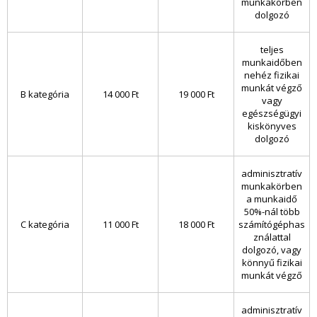
munkakörben
dolgozó
teljes
munkaidőben
nehéz fizikai
munkát végző
B kategória
14 000 Ft
19 000 Ft
vagy
egészségügyi
kiskönyves
dolgozó
adminisztratív
munkakörben
a munkaidő
50%-nál több
C kategória
11 000 Ft
18 000 Ft
számítógéphas
ználattal
dolgozó, vagy
könnyű fizikai
munkát végző
adminisztratív