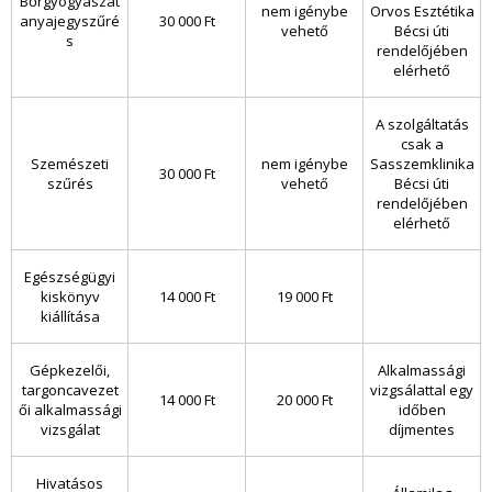
Bőrgyógyászat
nem igénybe
Orvos Esztétika
anyajegyszűré
30 000 Ft
vehető
Bécsi úti
s
rendelőjében
elérhető
A szolgáltatás
csak a
Szemészeti
nem igénybe
Sasszemklinika
30 000 Ft
szűrés
vehető
Bécsi úti
rendelőjében
elérhető
Egészségügyi
kiskönyv
14 000 Ft
19 000 Ft
kiállítása
Gépkezelői,
Alkalmassági
targoncavezet
vizgsálattal egy
14 000 Ft
20 000 Ft
ői alkalmassági
időben
vizsgálat
díjmentes
Hivatásos