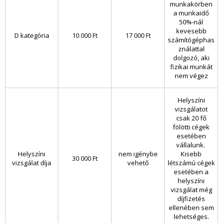
munkakörben
a munkaidő
50%-nál
kevesebb
D kategória
10 000 Ft
17 000 Ft
számítógéphas
ználattal
dolgozó, aki
fizikai munkát
nem végez
Helyszíni
vizsgálatot
csak 20 fő
fölötti cégek
esetében
vállalunk.
Helyszíni
nem igénybe
Kisebb
30 000 Ft
vizsgálat díja
vehető
létszámú cégek
esetében a
helyszíni
vizsgálat még
díjfizetés
ellenében sem
lehetséges.