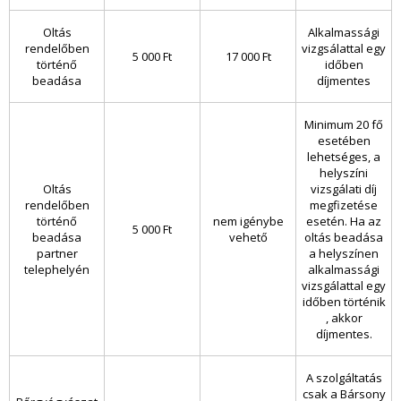
Oltás
Alkalmassági
rendelőben
vizgsálattal egy
5 000 Ft
17 000 Ft
történő
időben
beadása
díjmentes
Minimum 20 fő
esetében
lehetséges, a
helyszíni
Oltás
vizsgálati díj
rendelőben
megfizetése
történő
nem igénybe
esetén. Ha az
5 000 Ft
beadása
vehető
oltás beadása
partner
a helyszínen
telephelyén
alkalmassági
vizsgálattal egy
időben történik
, akkor
díjmentes.
A
szolgáltatás
csak a Bársony