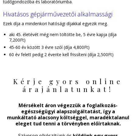
tüdőgondozóba és laboratóriumba.
Hivatásos gépjárművezetői alkalmassági
Ezek díja a mindenkori hatósági díjakkal egyezik meg.
aki 45. életévét még nem töltötte be, 5 évre kapja (díja
7,200Ft)
45-60 év között 3 évre szól (díja 4,800Ft)
60 év felett pedig 2 évente kell frissíteni (díja 2,500Ft)
Kérje gyors online
árajánlatunkat!
Mérsékelt áron végezzük a foglalkozás-
egészségügyi alapszolgáltatást, így a
munkáltató alacsony költséggel, maradéktalanul
eleget tud tenni a törvényben előírtaknak.
Szívesen elkészítünk és
küldünk egy gyors