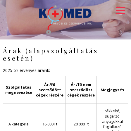
Ugrás a tartalomra
Árak (alapszolgáltatás
esetén)
2025-től érvényes áraink:
Ár /fő
Ár /fő nem
Szolgáltatás
szerződött
szerződött
Megjegyzés
megnevezése
cégek részére
cégek részére
rákkeltő,
sugárzó
anyagokkal
A kategória
16 000 Ft
20 000 Ft
foglalkozó