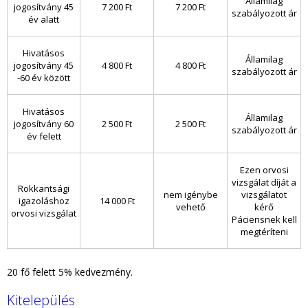
Államilag
jogosítvány 45
7 200 Ft
7 200 Ft
szabályozott ár
év alatt
Hivatásos
Államilag
jogosítvány 45
4 800 Ft
4 800 Ft
szabályozott ár
-60 év között
Hivatásos
Államilag
jogosítvány 60
2 500 Ft
2 500 Ft
szabályozott ár
év felett
Ezen orvosi
vizsgálat díját a
Rokkantsági
nem igénybe
vizsgálatot
igazoláshoz
14 000 Ft
vehető
kérő
orvosi vizsgálat
Páciensnek kell
megtéríteni
20 fő felett 5% kedvezmény.
Kitelepülés